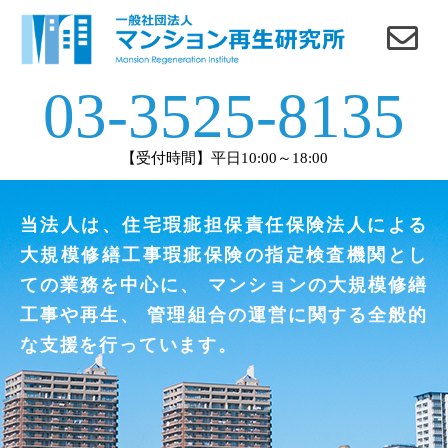
お問
03-3525-8135
い合
【受付時間】平日10:00～18:00
わせ
当法人は、住宅瑕疵担保責任保険法人による
大規模修繕工事瑕疵保険の指定検査機関とし
ての業務を中心に、
マンションの大規模修繕
工事や再生、
管理組合の運営に関する全般的
な支援を行っています。